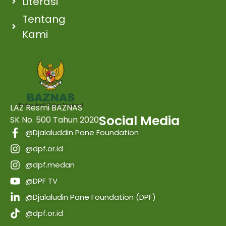
Literasi
Tentang
Kami
LAZ Resmi BAZNAS
Social Media
SK No. 500 Tahun 2020
@Djalaluddin Pane Foundation
@dpf.or.id
@dpf.medan
@DPF TV
@Djalaludin Pane Foundation (DPF)
@dpf.or.id