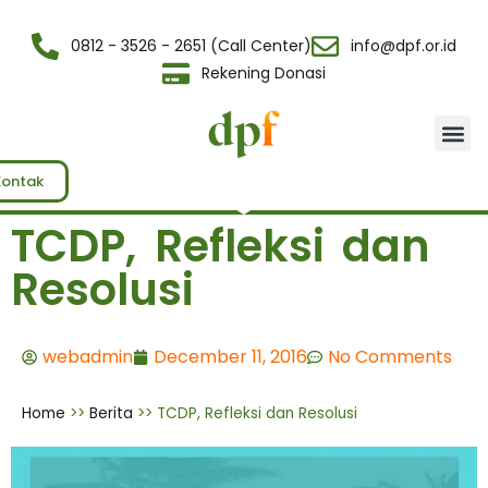
0812 - 3526 - 2651 (Call Center)
info@dpf.or.id
Rekening Donasi
Tentang Kami
Kontak
TCDP, Refleksi dan
Resolusi
webadmin
December 11, 2016
No Comments
Home
>>
Berita
>>
TCDP, Refleksi dan Resolusi