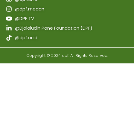
@dpf.medan
@DPF TV
@Djalaludin Pane Foundation (DPF)
@dpf.or.id
Copyright © 2024 dpf. All Rights Reserved.