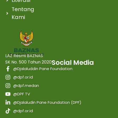
Literasi
Tentang
Kami
LAZ Resmi BAZNAS
Social Media
SK No. 500 Tahun 2020
@Djalaluddin Pane Foundation
@dpf.or.id
@dpf.medan
@DPF TV
@Djalaludin Pane Foundation (DPF)
@dpf.or.id