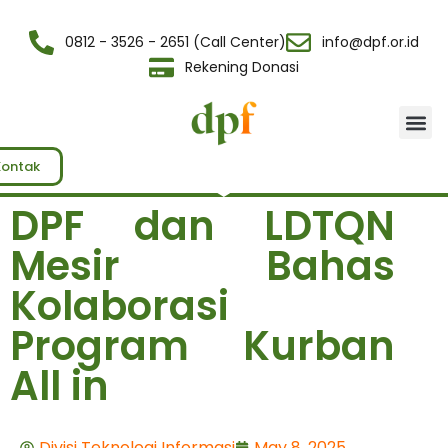
0812 - 3526 - 2651 (Call Center)
info@dpf.or.id
Rekening Donasi
Tentang Kami
Kontak
DPF dan LDTQN
Mesir Bahas
Kolaborasi
Program Kurban
All in
Divisi Teknologi Informasi
May 8, 2025