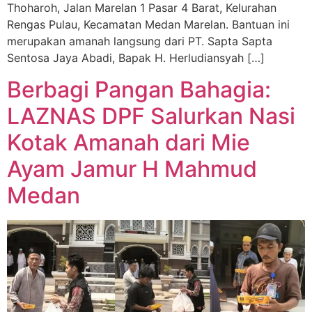
Thoharoh, Jalan Marelan 1 Pasar 4 Barat, Kelurahan
Rengas Pulau, Kecamatan Medan Marelan. Bantuan ini
merupakan amanah langsung dari PT. Sapta Sapta
Sentosa Jaya Abadi, Bapak H. Herludiansyah […]
Berbagi Pangan Bahagia:
LAZNAS DPF Salurkan Nasi
Kotak Amanah dari Mie
Ayam Jamur H Mahmud
Medan