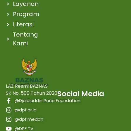
Layanan
Program
Literasi
Tentang
Kami
LAZ Resmi BAZNAS
Social Media
SK No. 500 Tahun 2020
@Djalaluddin Pane Foundation
@dpf.or.id
@dpf.medan
@DPF TV